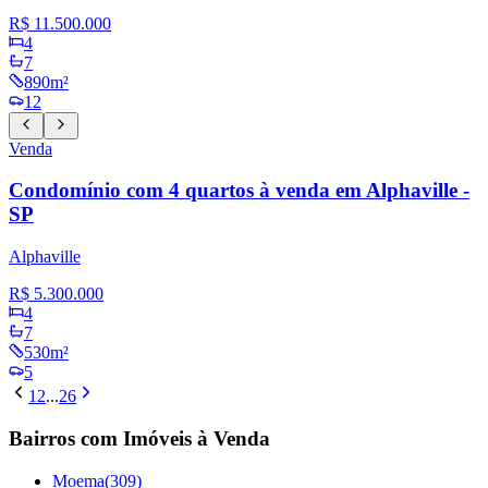
R$ 11.500.000
4
7
890m²
12
Venda
Condomínio com 4 quartos à venda em Alphaville -
SP
Alphaville
R$ 5.300.000
4
7
530m²
5
1
2
...
26
Bairros com Imóveis à Venda
Moema
(
309
)