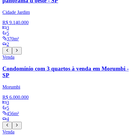
panorama d'oeste - SP
Cidade Jardim
R$ 9.140.000
3
5
370m²
2
Venda
Condomínio com 3 quartos à venda em Morumbi -
SP
Morumbi
R$ 6.000.000
3
5
456m²
4
Venda