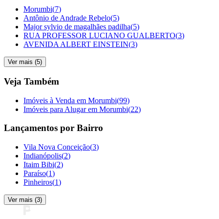
Morumbi
(
7
)
Antônio de Andrade Rebelo
(
5
)
Major sylvio de magalhães padilha
(
5
)
RUA PROFESSOR LUCIANO GUALBERTO
(
3
)
AVENIDA ALBERT EINSTEIN
(
3
)
Ver mais (
5
)
Veja Também
Imóveis à Venda em Morumbi
(
99
)
Imóveis para Alugar em Morumbi
(
22
)
Lançamentos por Bairro
Vila Nova Conceição
(
3
)
Indianópolis
(
2
)
Itaim Bibi
(
2
)
Paraíso
(
1
)
Pinheiros
(
1
)
Ver mais (
3
)