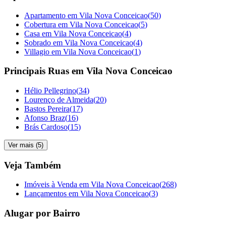
Apartamento em Vila Nova Conceicao
(
50
)
Cobertura em Vila Nova Conceicao
(
5
)
Casa em Vila Nova Conceicao
(
4
)
Sobrado em Vila Nova Conceicao
(
4
)
Villagio em Vila Nova Conceicao
(
1
)
Principais Ruas em Vila Nova Conceicao
Hélio Pellegrino
(
34
)
Lourenço de Almeida
(
20
)
Bastos Pereira
(
17
)
Afonso Braz
(
16
)
Brás Cardoso
(
15
)
Ver mais (
5
)
Veja Também
Imóveis à Venda em Vila Nova Conceicao
(
268
)
Lançamentos em Vila Nova Conceicao
(
3
)
Alugar por Bairro