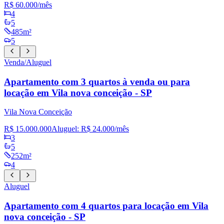
R$ 60.000
/mês
4
5
485m²
5
Venda/Aluguel
Apartamento com 3 quartos à venda ou para
locação em Vila nova conceição - SP
Vila Nova Conceição
R$ 15.000.000
Aluguel:
R$ 24.000
/mês
3
5
252m²
4
Aluguel
Apartamento com 4 quartos para locação em Vila
nova conceição - SP