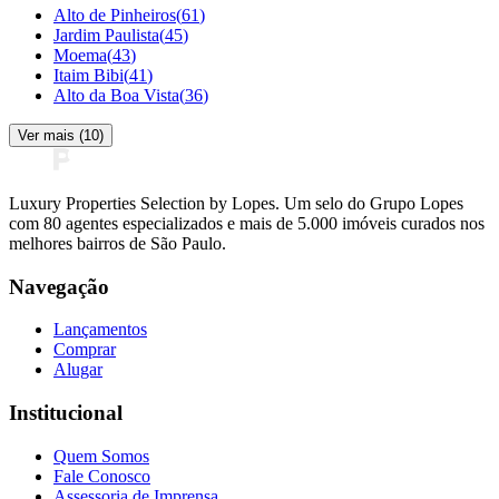
Alto de Pinheiros
(
61
)
Jardim Paulista
(
45
)
Moema
(
43
)
Itaim Bibi
(
41
)
Alto da Boa Vista
(
36
)
Ver mais (
10
)
Luxury Properties Selection by Lopes. Um selo do Grupo Lopes
com 80 agentes especializados e mais de 5.000 imóveis curados nos
melhores bairros de São Paulo.
Navegação
Lançamentos
Comprar
Alugar
Institucional
Quem Somos
Fale Conosco
Assessoria de Imprensa