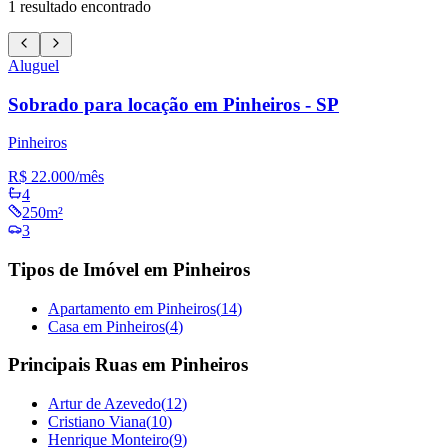
1
resultado encontrado
Aluguel
Sobrado para locação em Pinheiros - SP
Pinheiros
R$ 22.000
/mês
4
250m²
3
Tipos de Imóvel em Pinheiros
Apartamento em Pinheiros
(
14
)
Casa em Pinheiros
(
4
)
Principais Ruas em Pinheiros
Artur de Azevedo
(
12
)
Cristiano Viana
(
10
)
Henrique Monteiro
(
9
)