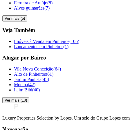
Ferreira de Araújo
(
8
)
Alves guimarães
(
7
)
Ver mais (
5
)
Veja Também
Imóveis à Venda em Pinheiros
(
105
)
Lançamentos em Pinheiros
(
1
)
Alugar por Bairro
Vila Nova Conceição
(
64
)
Alto de Pinheiros
(
61
)
Jardim Paulista
(
45
)
Moema
(
42
)
Itaim Bibi
(
40
)
Ver mais (
10
)
Luxury Properties Selection by Lopes. Um selo do Grupo Lopes com 8
Navegação