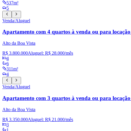
537m²
5
Venda/Aluguel
Apartamento com 4 quartos à venda ou para locação
Alto da Boa Vista
R$ 3.800.000
Aluguel:
R$ 28.000
/mês
4
6
311m²
4
Venda/Aluguel
Apartamento com 3 quartos à venda ou para locação
Alto da Boa Vista
R$ 3.350.000
Aluguel:
R$ 21.000
/mês
3
1