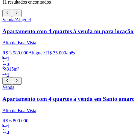
11
resultados encontrados
Venda/Aluguel
Apartamento com 4 quartos à venda ou para locação
Alto da Boa Vista
R$ 3.980.000
Aluguel:
R$ 35.000
/mês
4
5
315m²
4
Venda
Apartamento com 4 quartos à venda em Santo amaro
Alto da Boa Vista
R$ 6.800.000
4
5