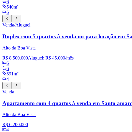
6
540m²
5
Venda/Aluguel
Duplex com 5 quartos à venda ou para locação em S
Alto da Boa Vista
R$ 8.500.000
Aluguel:
R$ 45.000
/mês
5
6
591m²
4
Venda
Apartamento com 4 quartos à venda em Santo amaro
Alto da Boa Vista
R$ 6.200.000
4