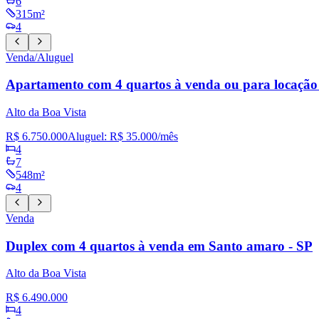
6
315m²
4
Venda/Aluguel
Apartamento com 4 quartos à venda ou para locação
Alto da Boa Vista
R$ 6.750.000
Aluguel:
R$ 35.000
/mês
4
7
548m²
4
Venda
Duplex com 4 quartos à venda em Santo amaro - SP
Alto da Boa Vista
R$ 6.490.000
4