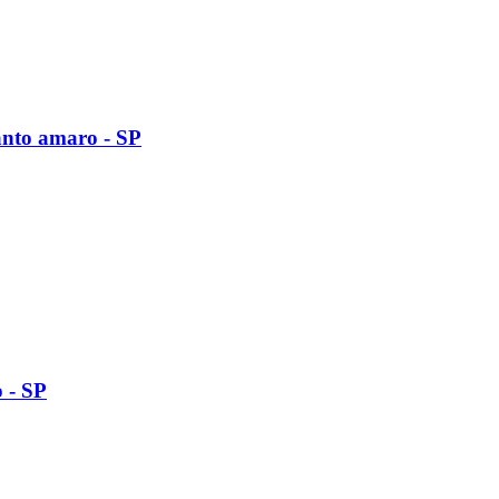
anto amaro - SP
 - SP