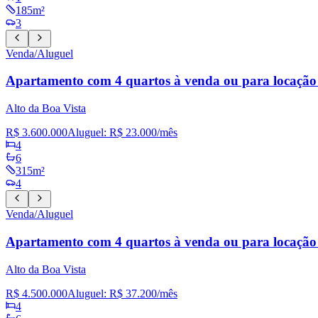
185m²
3
Venda/Aluguel
Apartamento com 4 quartos à venda ou para locação
Alto da Boa Vista
R$ 3.600.000
Aluguel:
R$ 23.000
/mês
4
6
315m²
4
Venda/Aluguel
Apartamento com 4 quartos à venda ou para locação
Alto da Boa Vista
R$ 4.500.000
Aluguel:
R$ 37.200
/mês
4